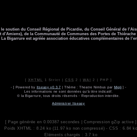
t le soutien du Conseil Régional de Picardie, du Conseil Général de l’Ais
at d’Amiens), de la Communauté de Communes des Portes de Thiérache e
. La Bigarrure est agréée association éducatives complémentaires de l’e
[
XHTML
1 Strict |
CSS
2 |
WAI
2 | PHP ]
- [ Powered by
Itseasy v0.3.7
| Thème : Theatre Nimbus par
Migli
] -
Les informations ne sont données qu'à titre indicatif.
© la Bigarrure, tous droits réservés - Reproduction interdite.
Administrer Itseasy
[ Page générée en 0.00387 secondes | Compression gZip active ]
Poids XHTML : 8.24 ko (11.97 ko non compressé) - CSS : 6.84 k
Eléments chargés : 3.7 ko