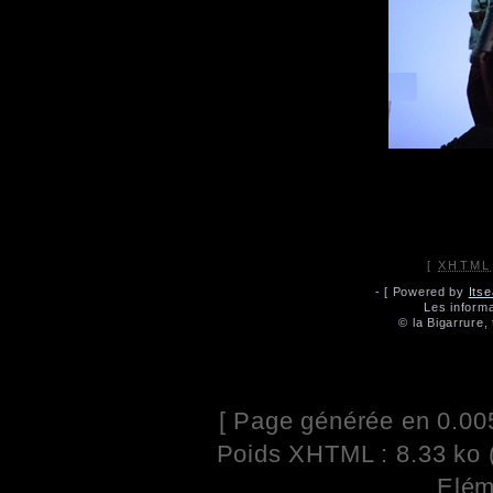
[
XHTML
- [ Powered by
Its
Les informa
© la Bigarrure,
[ Page générée en 0.00
Poids XHTML : 8.33 ko 
Elém